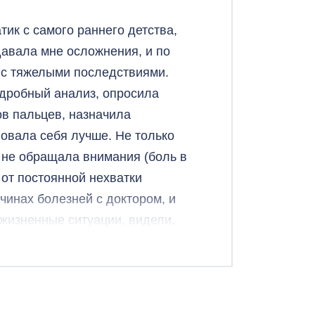
е приносит облегчение ему в
ик с самого раннего детства,
ваться, не останавливаемся на
давала мне осложнения, и по
м курсом, чего хотим и что
 с тяжелыми последствиями.
дике и глубокому пониманию ее
одробный анализ, опросила
агодарна, что в нашем городе
ов пальцев, назначила
о они делают. Это не только
овала себя лучше. Не только
психологам неподвластна.
и не обращала внимания (боль в
 на пользу каждого пациента.
от постоянной нехватки
чинах болезней с доктором, и
жизненные ситуации, видели,
. Все очень связано, не зря
осто врач — она мудрейший
и человеческих, подсказала как
 душу и тело. Мне стальо