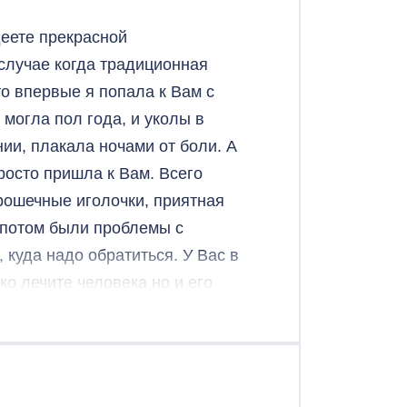
ла спасать меня…
деете прекрасной
олько мощной силой (особенно
случае когда традиционная
ет! В общем поставила меня на
о впервые я попала к Вам с
одят в себя через 5-7 дней, а
 могла пол года, и уколы в
нии, плакала ночами от боли. А
ться с вами человеком, который
просто пришла к Вам. Всего
Крошечные иголочки, приятная
 потом были проблемы с
 куда надо обратиться. У Вас в
ко лечите человека но и его
я целительными для пациента.
хочется лечиться ни у кого. Я
у! ???❤❤❤