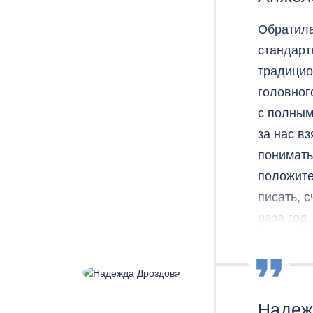
Обратила
стандарт
традицио
головног
с полным
за нас в
понимать
положите
писать, 
раза год
институт
Ходим, п
освоили 
подняла 
Надеж