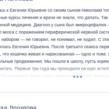
сь к Евгении Юрьевне со своим сыном Николаем толь
ные курсы лечения и врачи не знали, что делать. Так
нной медицине. Диагноз у сына был микроцефалия,
о мозга с поражением периферической нервной сист
 набором — не говорил, не понимал, не ходил. С эт
зялась Евгения Юрьевна. После третьего сеанса перв
, что кошечка живая и нарисованная — одно и тоже.
льные продвижения. Мы пошли в школу, пусть корек
считать. Первые три года мы проходили на курс игло
. Продвижения были очень заметными. Далее перешли
е педиатрии в Москве, качество жизни у сына и меня
усть в ортопедических ботинках, но говорим, рисуем
компьютер. Так что я очень благодарна нашему лечащ
мне сына, она облегчит мне старость в первую очере
да Дроздова