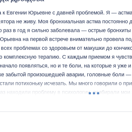
ность в необходимости дальнейшего лечения, которо
 к Евгении Юрьевне с давней проблемой. Я — астмат
до сих пор, хотя нам 23 года и мы продолжаем разви
лятора не живу. Моя бронхиальная астма постоянно 
том. Евгения Юрьвна всегда спрашивает перед кажды
о раз в год я сильно заболевала — острые бронхиты
т — работает по запросу. Только благодаря ее мето
Юрьевна на первой встрече внимательно провела п
озможны такие результаты у таких детей. Я очень бл
 всех проблемах со здоровьем от макушки до кончик
ть врачи, работающие на результат и понимающие, чт
 комплексную терапию. С каждым приемом я чувств
ие боли , но психоэмоциональная сторона, которая 
начало появляться, но и те боли, на которые я уже 
 бы таких врачей — думающих и честно работающих
же забытой произошедшей аварии, головные боли — 
 стали потихоньку исчезать. Мы много говорили о при
аз находили проблему в психологии, разбирали мои 
о я поступила неправильно, от чего и пришла болезнь
 что все болезни от нервов. Евгения Юрьевна не пр
 очень духовный, рассказала столько тайн душевных 
ать в той или иной ситуации, чтобы оздоровить свою