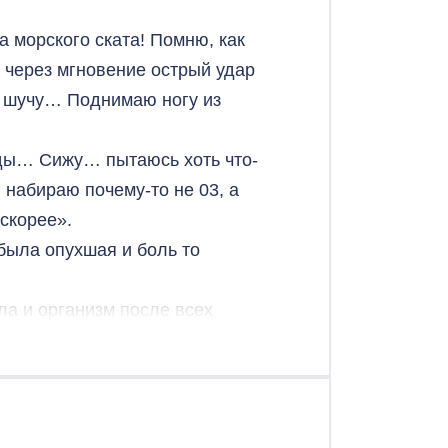
а морского ската! Помню, как
и через мгновение острый удар
я шучу… Поднимаю ногу из
оды… Сижу… пытаюсь хоть что-
 набираю почему-то не 03, а
скорее».
 была опухшая и боль то
а и организм после всех
ли самыми адскими. Как боль
ой ногой… Но нет, вечером
ия Юрьевна достала свои чудо