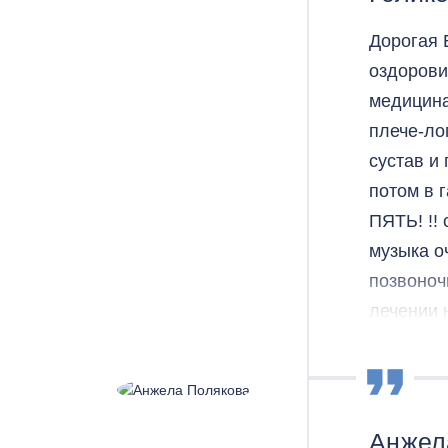
приборы,
Дорогая 
Честно, 
оздорови
обычные 
медицина
ноги за 1
плече-ло
иногда и
сустав и
Это не Р
потом в 
творит ч
ПЯТЬ! !!
музыка о
позвоноч
лечении 
душу, вс
Не зря о
искренне
Анжел