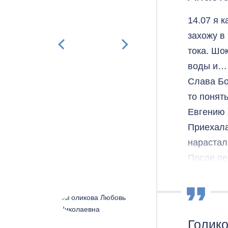
14.07 я 
захожу в
тока. Шо
воды и… 
Слава Бо
то понят
Евгению 
Приехала
нарастал
После пе
манипуля
чуть ути
поднялас
На следу
Голик