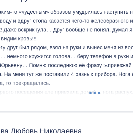
каким-то «чудесным» образом умудрилась наступить н
 воду и вдруг стопа касается чего-то желеобразного 
к! Даже вскрикнула… Друг вообще не понял, думал 
видим кровь!!!
гу друг был рядом, взял на руки и вынес меня из в
ь… немного кружится голова… беру телефон в руки и
Юрьевну… Помню последнюю её фразу :«приезжай 
. На меня тут же поставили 4 разных прибора. Нога
а, то прекращалась.
рвого посещения еле приехала домой… нога распухл
ций старательно регенерировался… эти 90 минут бы
хла, тут же уснула… Проснулась, как я думала, с нов
ь температура и изнутри будто опять кто-то сверлил.
ющее утро я приехала снова в знакомый дом. Евген
ова Любовь Николаевна