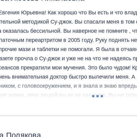
 нашла все необходимые точки на теле и продолжи
Евгения Юрьевна! Как хорошо что Вы есть и что вла
не думала, что вот это вот все может обладать наст
тельной методикой Су-джок. Вы спасали меня в том 
семечки вдавленные в правильную точку). А вот мож
 оказалась бессильной. Вы наверное не помните , чт
 день! Это чудо! Ведь после такого случая люди прих
паточным переартритом в 2005 году. Руку поднять не
 не приходят вовсе!
 прочие мази и таблетки не помогали. Я была в отчая
еклама, не пиар или что-то ещё. Просто хочу подели
газете прочла о Су-джок и уже не на что не надеясь 
удеса. Добра всем и благополучия!
 сеансов прекратили мои мучения. Это было чудом! 
чень внимательная доктор быстро вылечили меня. А
ником, с головоокружением, и я знала и знаю впредь,
нет химии, леча людей вы их не калечите. Вы не толь
егда найдете те слова для каждого, которые окажутс
дин раз полечившись у врача-волшебницы, больше не 
 благодарна Вам за все и за лечение и за поддержк
а Полякова