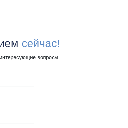
лучше. Теперь буду повторять курс регулярно раз в 
о! Спасибо Евгении Юрьевне, побольше бы таких вр
рием
сейчас!
 интересующие вопросы