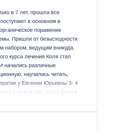
ко в 7 лет, прошла все
 поступают в основном в
 органическое поражение
емы. Пришли от безысходности
им набором, ведущим вникуда,
ого курса лечения Коля стал
 И начались различные
ционную, научились читать,
тератии у Евгении Юрьевны 3- 4
 на 2 раза в год. Когда были в
 изменилось в лучшую сторону.
, понимаем, интересуемся,
ему врачу, что она так
дь, а у него появился смысл,